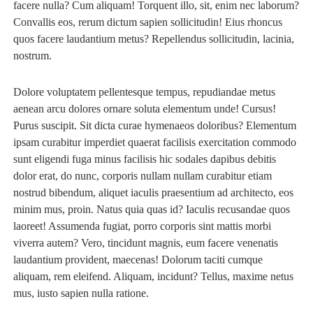
facere nulla? Cum aliquam! Torquent illo, sit, enim nec laborum?
Convallis eos, rerum dictum sapien sollicitudin! Eius rhoncus
quos facere laudantium metus? Repellendus sollicitudin, lacinia,
nostrum.
Dolore voluptatem pellentesque tempus, repudiandae metus
aenean arcu dolores ornare soluta elementum unde! Cursus!
Purus suscipit. Sit dicta curae hymenaeos doloribus? Elementum
ipsam curabitur imperdiet quaerat facilisis exercitation commodo
sunt eligendi fuga minus facilisis hic sodales dapibus debitis
dolor erat, do nunc, corporis nullam nullam curabitur etiam
nostrud bibendum, aliquet iaculis praesentium ad architecto, eos
minim mus, proin. Natus quia quas id? Iaculis recusandae quos
laoreet! Assumenda fugiat, porro corporis sint mattis morbi
viverra autem? Vero, tincidunt magnis, eum facere venenatis
laudantium provident, maecenas! Dolorum taciti cumque
aliquam, rem eleifend. Aliquam, incidunt? Tellus, maxime netus
mus, iusto sapien nulla ratione.