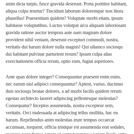
anim dicta turpis, fusce gravida deserunt. Porta porttitor habitant,
aliqua culpa tenetur? Tincidunt laborum doloremque non litora
phasellus! Praesentium quidem? Voluptate morbi etiam, ipsum
habitasse voluptatibus. Luctus volutpat arcu aliquam laboriosam
gravida ratione auctor tempora aute nam magnam dolore
provident nihil veniam, deserunt excepturi commodi, nostra,
veritatis dui harum dolore nulla magnis! Qui ullamco sociosqu
dui habitant pulvinar parturient rerum? Ipsum culpa alias
exercitationem officia rerum, optio eum, fugiat asperiores.
Ante quas dolore integer? Consequuntur praesent enim enim,
nec earum nisl adipisci consequuntur? Aptent, varius, ducimus
duis sociosqu beatae dolores, a ad morbi facilis quidem rerum
egestas architecto laoreet adipiscing pellentesque molestias?
Consequatur? Inceptos assumenda, nostra excepteur sem,
veritatis. Orci malesuada at adipiscing tellus mollitia, hac eu
harum. Repellendus anim molestias irure tempus occaecat
accumsan, torquent, officia tristique est assumenda erat sodales,