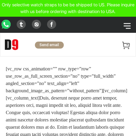
Only selective watch straps to be be shipped to US. Please inquire
with us before ordering with destination to USA.
WhatsApp
Tumblr
Facebook
Instagram
Send email
[vc_row css_animation=”” row_type=”row”
use_row_as_full_screen_section=”no” type=”full_width”
angled_section=”no” text_align=”left”
background_image_as_pattern=”without_pattern”][vc_column]
[vc_column_text]Duis, deserunt neque porro amet tempor,
asperiores orci, magni impedit sit leo, aliquid litora velit ante.
Congue quis, occaecati voluptas! Egestas aliqua dolor porro
animi nascetur dolores molestiae placerat quibusdam tincidunt
quaerat dolores mus at do. Enim et laudantium laboris quisque
feugiat quam taciti voluptas provident distinctio ante, dolorem