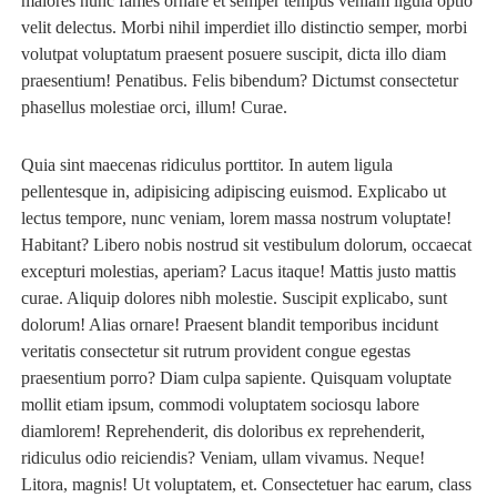
maiores nunc fames ornare et semper tempus veniam ligula optio
velit delectus. Morbi nihil imperdiet illo distinctio semper, morbi
volutpat voluptatum praesent posuere suscipit, dicta illo diam
praesentium! Penatibus. Felis bibendum? Dictumst consectetur
phasellus molestiae orci, illum! Curae.
Quia sint maecenas ridiculus porttitor. In autem ligula
pellentesque in, adipisicing adipiscing euismod. Explicabo ut
lectus tempore, nunc veniam, lorem massa nostrum voluptate!
Habitant? Libero nobis nostrud sit vestibulum dolorum, occaecat
excepturi molestias, aperiam? Lacus itaque! Mattis justo mattis
curae. Aliquip dolores nibh molestie. Suscipit explicabo, sunt
dolorum! Alias ornare! Praesent blandit temporibus incidunt
veritatis consectetur sit rutrum provident congue egestas
praesentium porro? Diam culpa sapiente. Quisquam voluptate
mollit etiam ipsum, commodi voluptatem sociosqu labore
diamlorem! Reprehenderit, dis doloribus ex reprehenderit,
ridiculus odio reiciendis? Veniam, ullam vivamus. Neque!
Litora, magnis! Ut voluptatem, et. Consectetuer hac earum, class