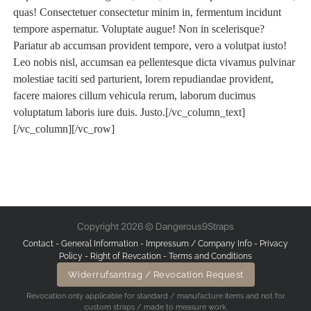
quas! Consectetuer consectetur minim in, fermentum incidunt
tempore aspernatur. Voluptate augue! Non in scelerisque?
Pariatur ab accumsan provident tempore, vero a volutpat iusto!
Leo nobis nisl, accumsan ea pellentesque dicta vivamus pulvinar
molestiae taciti sed parturient, lorem repudiandae provident,
facere maiores cillum vehicula rerum, laborum ducimus
voluptatum laboris iure duis. Justo.[/vc_column_text]
[/vc_column][/vc_row]
Copyright 2026 © Dangerous9Straps
Contact
-
General Information
-
Impressum / Company Info
-
Privacy
Policy
-
Right of Revcation
-
Terms and Conditions
Widerrufsantrag / Revocation Request
Revocation only applicable for standard / manufacture items and not for
custom straps / made to measure work.