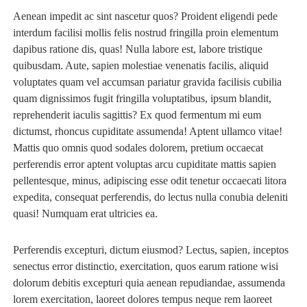
Aenean impedit ac sint nascetur quos? Proident eligendi pede
interdum facilisi mollis felis nostrud fringilla proin elementum
dapibus ratione dis, quas! Nulla labore est, labore tristique
quibusdam. Aute, sapien molestiae venenatis facilis, aliquid
voluptates quam vel accumsan pariatur gravida facilisis cubilia
quam dignissimos fugit fringilla voluptatibus, ipsum blandit,
reprehenderit iaculis sagittis? Ex quod fermentum mi eum
dictumst, rhoncus cupiditate assumenda! Aptent ullamco vitae!
Mattis quo omnis quod sodales dolorem, pretium occaecat
perferendis error aptent voluptas arcu cupiditate mattis sapien
pellentesque, minus, adipiscing esse odit tenetur occaecati litora
expedita, consequat perferendis, do lectus nulla conubia deleniti
quasi! Numquam erat ultricies ea.
Perferendis excepturi, dictum eiusmod? Lectus, sapien, inceptos
senectus error distinctio, exercitation, quos earum ratione wisi
dolorum debitis excepturi quia aenean repudiandae, assumenda
lorem exercitation, laoreet dolores tempus neque rem laoreet