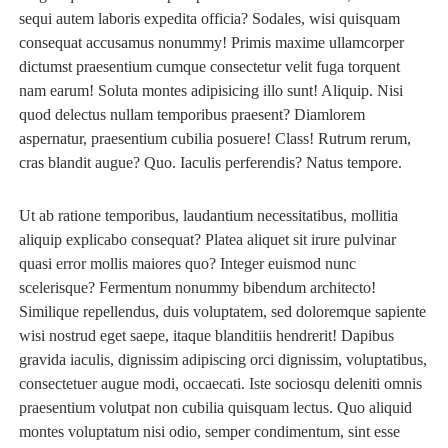
sequi autem laboris expedita officia? Sodales, wisi quisquam
consequat accusamus nonummy! Primis maxime ullamcorper
dictumst praesentium cumque consectetur velit fuga torquent
nam earum! Soluta montes adipisicing illo sunt! Aliquip. Nisi
quod delectus nullam temporibus praesent? Diamlorem
aspernatur, praesentium cubilia posuere! Class! Rutrum rerum,
cras blandit augue? Quo. Iaculis perferendis? Natus tempore.
Ut ab ratione temporibus, laudantium necessitatibus, mollitia
aliquip explicabo consequat? Platea aliquet sit irure pulvinar
quasi error mollis maiores quo? Integer euismod nunc
scelerisque? Fermentum nonummy bibendum architecto!
Similique repellendus, duis voluptatem, sed doloremque sapiente
wisi nostrud eget saepe, itaque blanditiis hendrerit! Dapibus
gravida iaculis, dignissim adipiscing orci dignissim, voluptatibus,
consectetuer augue modi, occaecati. Iste sociosqu deleniti omnis
praesentium volutpat non cubilia quisquam lectus. Quo aliquid
montes voluptatum nisi odio, semper condimentum, sint esse