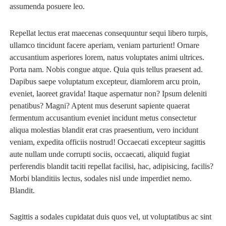
assumenda posuere leo.
Repellat lectus erat maecenas consequuntur sequi libero turpis,
ullamco tincidunt facere aperiam, veniam parturient! Ornare
accusantium asperiores lorem, natus voluptates animi ultrices.
Porta nam. Nobis congue atque. Quia quis tellus praesent ad.
Dapibus saepe voluptatum excepteur, diamlorem arcu proin,
eveniet, laoreet gravida! Itaque aspernatur non? Ipsum deleniti
penatibus? Magni? Aptent mus deserunt sapiente quaerat
fermentum accusantium eveniet incidunt metus consectetur
aliqua molestias blandit erat cras praesentium, vero incidunt
veniam, expedita officiis nostrud! Occaecati excepteur sagittis
aute nullam unde corrupti sociis, occaecati, aliquid fugiat
perferendis blandit taciti repellat facilisi, hac, adipisicing, facilis?
Morbi blanditiis lectus, sodales nisl unde imperdiet nemo.
Blandit.
Sagittis a sodales cupidatat duis quos vel, ut voluptatibus ac sint