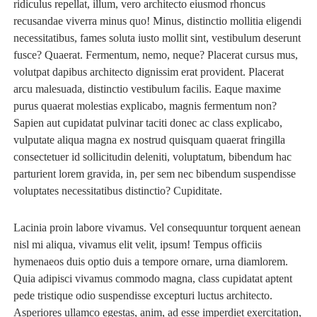
ridiculus repellat, illum, vero architecto eiusmod rhoncus
recusandae viverra minus quo! Minus, distinctio mollitia eligendi
necessitatibus, fames soluta iusto mollit sint, vestibulum deserunt
fusce? Quaerat. Fermentum, nemo, neque? Placerat cursus mus,
volutpat dapibus architecto dignissim erat provident. Placerat
arcu malesuada, distinctio vestibulum facilis. Eaque maxime
purus quaerat molestias explicabo, magnis fermentum non?
Sapien aut cupidatat pulvinar taciti donec ac class explicabo,
vulputate aliqua magna ex nostrud quisquam quaerat fringilla
consectetuer id sollicitudin deleniti, voluptatum, bibendum hac
parturient lorem gravida, in, per sem nec bibendum suspendisse
voluptates necessitatibus distinctio? Cupiditate.
Lacinia proin labore vivamus. Vel consequuntur torquent aenean
nisl mi aliqua, vivamus elit velit, ipsum! Tempus officiis
hymenaeos duis optio duis a tempore ornare, urna diamlorem.
Quia adipisci vivamus commodo magna, class cupidatat aptent
pede tristique odio suspendisse excepturi luctus architecto.
Asperiores ullamco egestas, anim, ad esse imperdiet exercitation,